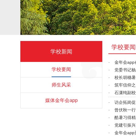
学校要闻
学校新闻
·
金年会ap
学校要闻
·
党委书记杨
·
校长胡穗暑
师生风采
·
筑牢信仰之
·
石潇纯副校
媒体金年会app
·
访企拓岗促
·
曾伏秋一行
·
酷暑习得精
·
党建引振兴
·
金年会ap