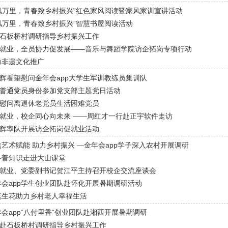
风万里，青春致乡村振兴”红色家风阅读暨家风家训宣讲活动
风万里，青春致乡村振兴”智慧书屋阅读活动
石板桥村调研指导乡村振兴工作
就业，全员协力促发展——音乐与舞蹈学院访企拓岗专项行动
力非遗文化推广
辉看望慰问金年会app大学生军训教练员集训队
普通党员身份参加党支部主题党日活动
慰问离退休老党员生活困难党员
就业，校企同心向未来 ——周红才一行赴正宇软件走访
辉率队开展访企拓岗促就业活动
焦艺术赋能 助力乡村振兴 —金年会app学子深入农村开展调研
科普知识走进大山课堂
就业、党委副书记贺江平主持召开校企交流座谈会
年会app学生创业团队赴怀化开展暑期调研活动
笔生花助力乡村老人幸福生活
年会app“八付里香”创业团队赴湘西开展暑期调研
赴石板桥村调研指导乡村振兴工作