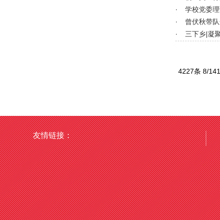
·
学校党委理
·
曾伏秋带队
·
三下乡|凝
4227条 8/1
友情链接：