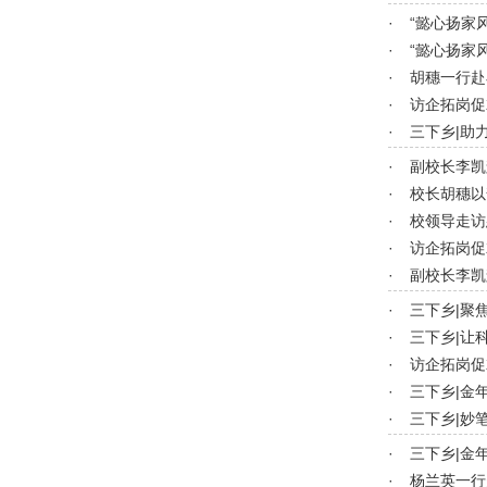
·
“懿心扬家
·
“懿心扬家
·
胡穗一行赴
·
访企拓岗促
·
三下乡|助
·
副校长李凯
·
校长胡穗以
·
校领导走访
·
访企拓岗促
·
副校长李凯
·
三下乡|聚
·
三下乡|让
·
访企拓岗促
·
三下乡|金
·
三下乡|妙
·
三下乡|金
·
杨兰英一行