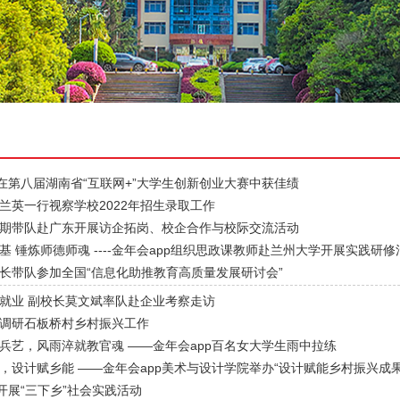
p在第八届湖南省“互联网+”大学生创新创业大赛中获佳绩
兰英一行视察学校2022年招生录取工作
期带队赴广东开展访企拓岗、校企合作与校际交流活动
基 锤炼师德师魂 ----金年会app组织思政课教师赴兰州大学开展实践研修
长带队参加全国“信息化助推教育高质量发展研讨会”
就业 副校长莫文斌率队赴企业考察走访
调研石板桥村乡村振兴工作
兵艺，风雨淬就教官魂 ——金年会app百名女大学生雨中拉练
，设计赋乡能 ——金年会app美术与设计学院举办“设计赋能乡村振兴成果
p开展“三下乡”社会实践活动