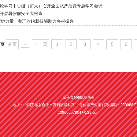
论学习中心组（扩大）召开全面从严治党专题学习会议
开展暑假前安全大检查
聚她力量，整理收纳新技能助力乡村振兴
首页
上一页
1
2
3
4
5
6
41页
<<
金年会app版权所有
地址：中国安徽省合肥市高新区杨林路11号佳讯产业园 邮政编码：230088 Ema
13966657804@139.com