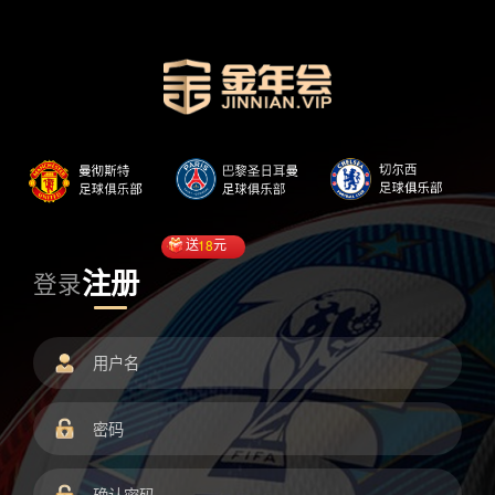
送
18
元
注册
登录