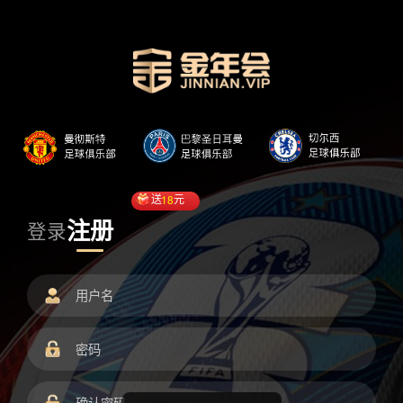
送
18
元
注册
登录