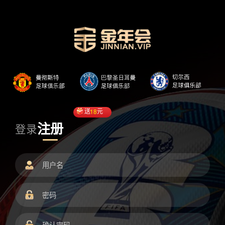
送
18
元
注册
登录