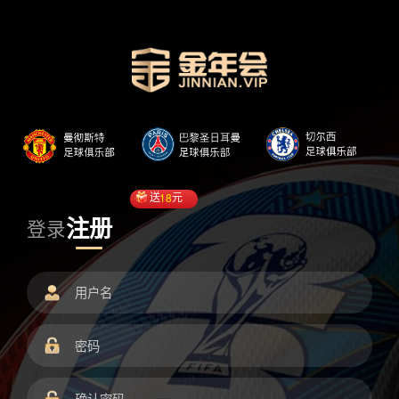
送
18
元
注册
登录